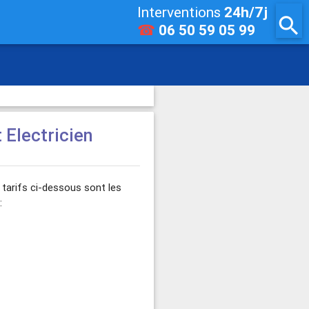
Interventions
24h/7j
search
☎
06 50 59 05 99
t Electricien
tarifs ci-dessous sont les
: