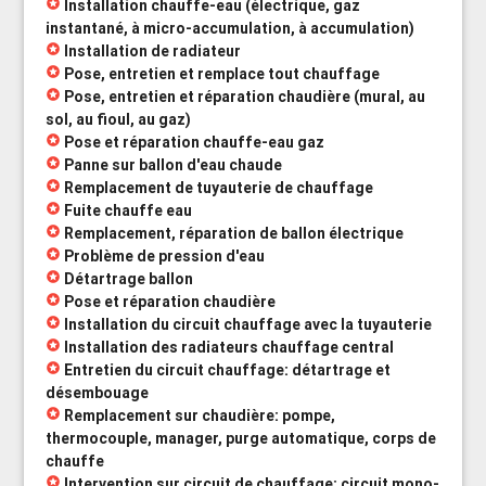
stars
Installation chauffe-eau (électrique, gaz
instantané, à micro-accumulation, à accumulation)
stars
Installation de radiateur
stars
Pose, entretien et remplace tout chauffage
stars
Pose, entretien et réparation chaudière (mural, au
sol, au fioul, au gaz)
stars
Pose et réparation chauffe-eau gaz
stars
Panne sur ballon d'eau chaude
stars
Remplacement de tuyauterie de chauffage
stars
Fuite chauffe eau
stars
Remplacement, réparation de ballon électrique
stars
Problème de pression d'eau
stars
Détartrage ballon
stars
Pose et réparation chaudière
stars
Installation du circuit chauffage avec la tuyauterie
stars
Installation des radiateurs chauffage central
stars
Entretien du circuit chauffage: détartrage et
désembouage
stars
Remplacement sur chaudière: pompe,
thermocouple, manager, purge automatique, corps de
chauffe
stars
Intervention sur circuit de chauffage: circuit mono-