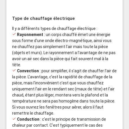
Type de chauffage électrique
Il y a différents types de chauffage électrique :
done
Rayonnement
: un corps chauffé émet une énergie
sous forme d'une onde électro-magnétique, ainsi vous
ne chauffez pas simplement l'air mais toute la pièce
(objets et murs). Le rayonnement a l'avantage de ne pas
avoir un air sec dans la pièce qui fait souvent mal à la
tête.
done
Convection
: pour simplifier, il s'agit de chauffer l'air de
la pièce. L'avantage, c'est la rapidité de chauffage de la
pièce, mais l'inconvénient c'est que vous chauffez
uniquement l'air en le rendant sec (maux de tête) et l'air
chaud, étant plus léger, montera vers le plafond et la
température ne sera pas homogène dans toute la pièce.
Si vous ouvrez les fenêtres pour aérer, alors il faut
remettre le chauffage.
done
Conduction
: c'est le principe de transmission de
chaleur par contact. C'est typiquement le cas des