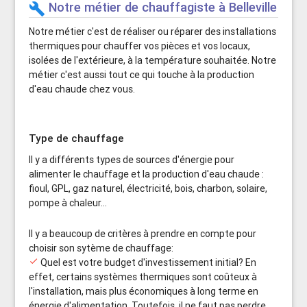
Notre métier de chauffagiste à Belleville
build
Notre métier c'est de réaliser ou réparer des installations
thermiques pour chauffer vos pièces et vos locaux,
isolées de l'extérieure, à la température souhaitée. Notre
métier c'est aussi tout ce qui touche à la production
d'eau chaude chez vous.
Type de chauffage
Il y a différents types de sources d'énergie pour
alimenter le chauffage et la production d'eau chaude :
fioul, GPL, gaz naturel, électricité, bois, charbon, solaire,
pompe à chaleur...
Il y a beaucoup de critères à prendre en compte pour
choisir son sytème de chauffage:
done
Quel est votre budget d'investissement initial? En
effet, certains systèmes thermiques sont coûteux à
l'installation, mais plus économiques à long terme en
énergie d'alimentation. Toutefois, il ne faut pas perdre