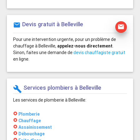
Devis gratuit à Belleville
mail
mail
Pour une intervention urgente, pour un problème de
chauffage à Belleville,
appelez-nous directement
.
Sinon, faites une demande de
devis chauffagiste gratuit
en ligne.
Services plombiers à Belleville
build
Les services de plomberie à Belleville:
stars
Plomberie
stars
Chauffage
stars
Assainissement
stars
Débouchage
stars