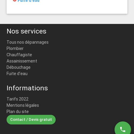
Fuite d'eau
Nos services
Tous nos dépannages
Plombier
Chauffagiste
Assainissement
Débouchage
Fuite d'eau
Informations
Tarifs 2022
Mentions légales
Plan du site
Contact / Devis gratuit
phone