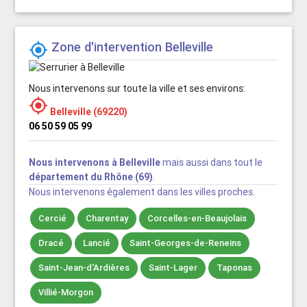
Zone d'intervention Belleville

Nous intervenons sur toute la ville et ses environs:

Belleville (69220)
06 50 59 05 99
Nous intervenons à Belleville
mais aussi dans tout le
département du Rhône (69)
.
Nous intervenons également dans les villes proches.
Cercié
Charentay
Corcelles-en-Beaujolais
Dracé
Lancié
Saint-Georges-de-Reneins
Saint-Jean-d'Ardières
Saint-Lager
Taponas
Villié-Morgon