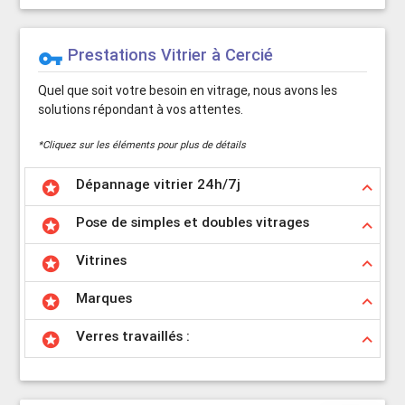
Prestations Vitrier à Cercié
vpn_key
Quel que soit votre besoin en vitrage, nous avons les
solutions répondant à vos attentes.
*Cliquez sur les éléments pour plus de détails
Dépannage vitrier 24h/7j
stars
keyboard_arrow_up
Pose de simples et doubles vitrages
stars
keyboard_arrow_up
Vitrines
stars
keyboard_arrow_up
Marques
stars
keyboard_arrow_up
Verres travaillés :
stars
keyboard_arrow_up