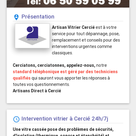
Présentation
person_pin_circle
Artisan Vitrier Cercié
est à votre
service pour tout dépannage, pose,
remplacement et conseils pour des
interventions urgentes comme
classiques.
Cerciatons, cerciatonnes, appelez-nous,
notre
standard téléphonique est géré par des techniciens
qualifiés
qui sauront vous apporter les réponses à
toutes vos questionnements.
Artisans Direct à Cercié
Intervention vitrier à Cercié 24h/7j
schedule
Une vitre cassée pose des problèmes de sécurité,
d'isolation (thermique, sonore et étanchéité) et