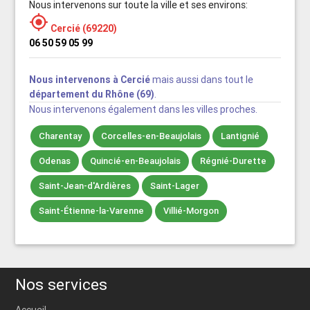
Nous intervenons sur toute la ville et ses environs:

Cercié (69220)
06 50 59 05 99
Nous intervenons à Cercié
mais aussi dans tout le
département du Rhône (69)
.
Nous intervenons également dans les villes proches.
Charentay
Corcelles-en-Beaujolais
Lantignié
Odenas
Quincié-en-Beaujolais
Régnié-Durette
Saint-Jean-d'Ardières
Saint-Lager
Saint-Étienne-la-Varenne
Villié-Morgon
Nos services
Accueil