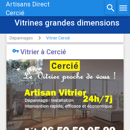
Artisans Direct
search
menu
Cercié
Vitrines grandes dimensions
Dépannages
Vitrier Cercié

Vitrier à Cercié