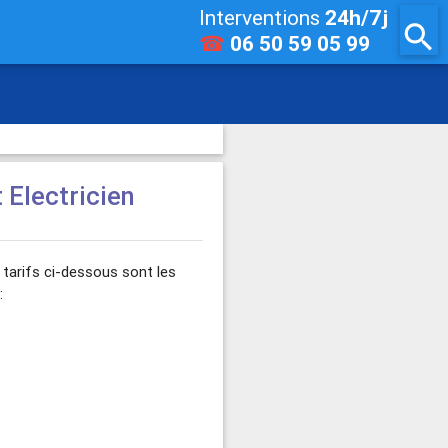
Interventions
24h/7j
search
☎
06 50 59 05 99
t Electricien
tarifs ci-dessous sont les
: