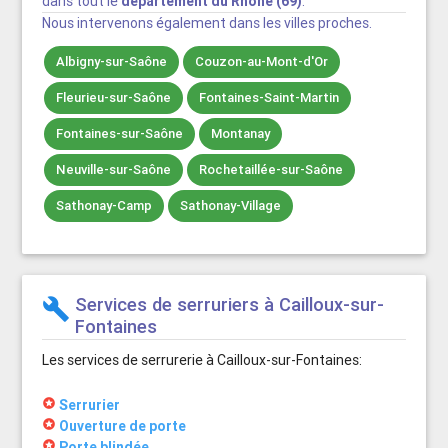
dans tout le
département du Rhône (69)
.
Nous intervenons également dans les villes proches.
Albigny-sur-Saône
Couzon-au-Mont-d'Or
Fleurieu-sur-Saône
Fontaines-Saint-Martin
Fontaines-sur-Saône
Montanay
Neuville-sur-Saône
Rochetaillée-sur-Saône
Sathonay-Camp
Sathonay-Village
Services de serruriers à Cailloux-sur-
build
Fontaines
Les services de serrurerie à Cailloux-sur-Fontaines:
stars
Serrurier
stars
Ouverture de porte
stars
Porte blindée