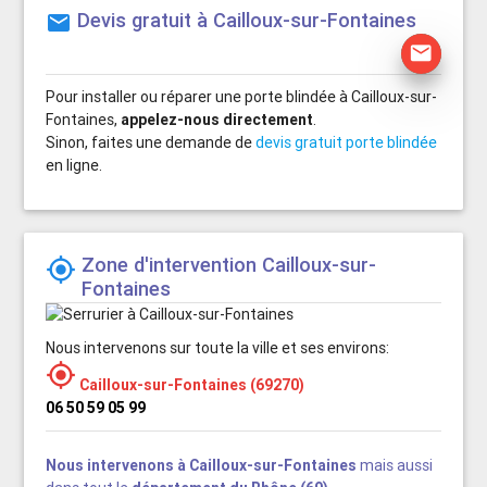
Devis gratuit à Cailloux-sur-Fontaines
mail
mail
Pour installer ou réparer une porte blindée à Cailloux-sur-
Fontaines,
appelez-nous directement
.
Sinon, faites une demande de
devis gratuit porte blindée
en ligne.
Zone d'intervention Cailloux-sur-

Fontaines
Nous intervenons sur toute la ville et ses environs:

Cailloux-sur-Fontaines (69270)
06 50 59 05 99
Nous intervenons à Cailloux-sur-Fontaines
mais aussi