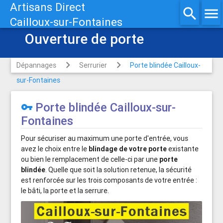
Artisans Direct
search
menu
Cailloux-sur-Fontaines
Ouverture de porte
Dépannages
Serrurier
Porte blindée Cailloux-
sur-Fontaines
Porte blindée Cailloux-sur-
vpn_key
Fontaines
Pour sécuriser au maximum une porte d'entrée, vous
avez le choix entre le
blindage de votre porte
existante
ou bien le remplacement de celle-ci par une
porte
blindée
. Quelle que soit la solution retenue, la sécurité
est renforcée sur les trois composants de votre entrée :
le bâti, la porte et la serrure.