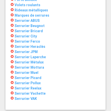
stars
Volets roulants
stars
Rideaux métalliques
stars
Marques de serrures
stars
Serrurier ABUS
stars
Serrurier Beugnot
stars
Serrurier Bricard
stars
Serrurier City
stars
Serrurier Ferco
stars
Serrurier Heraclès
stars
Serrurier JPM
stars
Serrurier Laperche
stars
Serrurier Métalux
stars
Serrurier Mottura
stars
Serrurier Muel
stars
Serrurier Picard
stars
Serrurier Pollux
stars
Serrurier Reelax
stars
Serrurier Vachette
stars
Serrurier VAK