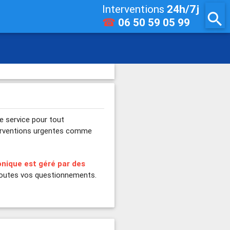
Interventions
24h/7j
search
☎
06 50 59 05 99
e service pour tout
nterventions urgentes comme
nique est géré par des
toutes vos questionnements.