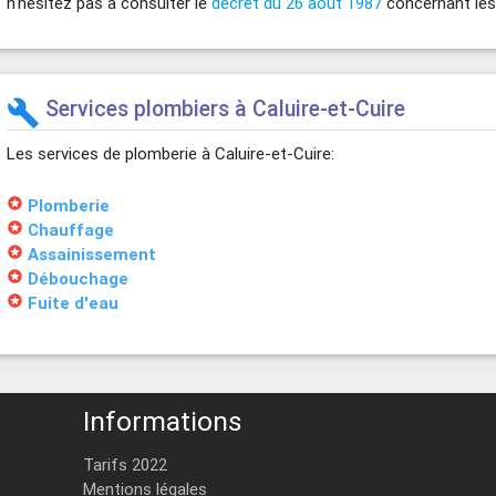
n'hésitez pas à consulter le
décret du 26 août 1987
concernant les 
Services plombiers à Caluire-et-Cuire
build
Les services de plomberie à Caluire-et-Cuire:
stars
Plomberie
stars
Chauffage
stars
Assainissement
stars
Débouchage
stars
Fuite d'eau
Informations
Tarifs 2022
Mentions légales