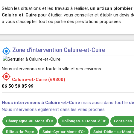
Selon les situations et les travaux à réaliser,
un artisan plombier
Caluire-et-Cuire
pour étudier, vous conseiller et établir un devis d
à vous d'accepter tout ou partie des prestations proposées.
Zone d'intervention Caluire-et-Cuire

Nous intervenons sur toute la ville et ses environs:

Caluire-et-Cuire (69300)
06 50 59 05 99
Nous intervenons à Caluire-et-Cuire
mais aussi dans tout le
dé
Nous intervenons également dans les villes proches.
Champagne-au-Mont-d'Or
Collonges-au-Mont-d'Or
Fontaines-
Rillieux-la-Pape
Saint-Cyr-au-Mont-d'Or
Saint-Didier-au-Mont-