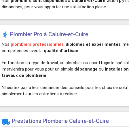
Nos
plombiers sont disponibles à Caluire-et-Cuire 24h/7j
, y c
dimanches, pour vous apporter une satisfaction pleine.
Plombier Pro à Caluire-et-Cuire

Nos
plombiers professionnels
,
diplômés et expérimentés
, me
compétences avec la
qualité d'artisan
.
En fonction du type de travail, un plombier ou chauffagiste spécial
interviendra pour vous pour un simple
dépannage
ou
installation
travaux de plomberie
.
N'hésitez pas à leur demander des conseils pour les choix de solu
simplement sur les entretiens à réaliser.
Prestations Plomberie Caluire-et-Cuire
