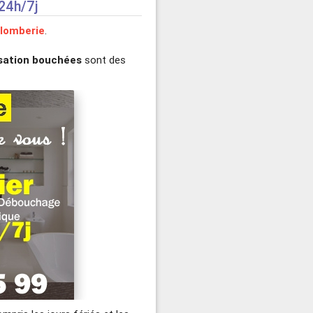
 24h/7j
lomberie
.
lisation bouchées
sont des