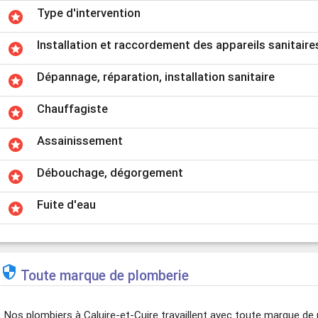
Type d'intervention
stars
Installation et raccordement des appareils sanitaire
stars
Dépannage, réparation, installation sanitaire
stars
Chauffagiste
stars
Assainissement
stars
Débouchage, dégorgement
stars
Fuite d'eau
stars

Toute marque de plomberie
Nos plombiers à Caluire-et-Cuire travaillent avec toute marque de