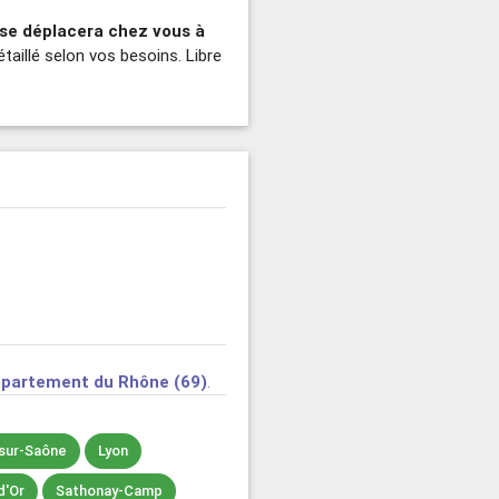
 se déplacera chez vous à
étaillé selon vos besoins. Libre
partement du Rhône (69)
.
sur-Saône
Lyon
d'Or
Sathonay-Camp