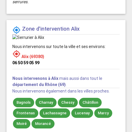
serrures.
Zone d'intervention Alix

Nous intervenons sur toute la ville et ses environs:

Alix (69380)
06 50 59 05 99
Nous intervenons à Alix
mais aussi dans tout le
département du Rhône (69)
.
Nous intervenons également dans les villes proches.
Bagnols
Charnay
Chessy
Châtillon
Frontenas
Lachassagne
Lucenay
Marcy
Moiré
Morancé