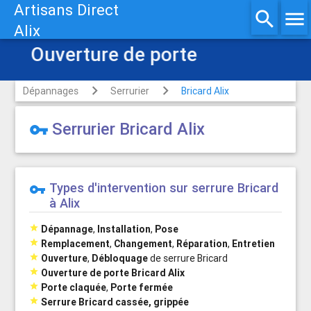
Artisans Direct
search
menu
Alix
Ouverture de porte
Dépannages
Serrurier
Bricard Alix
Serrurier Bricard Alix
vpn_key
Types d'intervention sur serrure Bricard
vpn_key
à Alix

Dépannage
,
Installation
,
Pose

Remplacement
,
Changement
,
Réparation
,
Entretien

Ouverture
,
Débloquage
de serrure Bricard

Ouverture de porte Bricard Alix

Porte claquée
,
Porte fermée

Serrure Bricard cassée, grippée