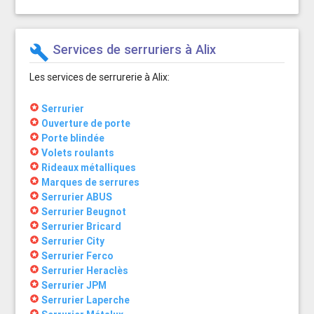
Services de serruriers à Alix
build
Les services de serrurerie à Alix:
stars
Serrurier
stars
Ouverture de porte
stars
Porte blindée
stars
Volets roulants
stars
Rideaux métalliques
stars
Marques de serrures
stars
Serrurier ABUS
stars
Serrurier Beugnot
stars
Serrurier Bricard
stars
Serrurier City
stars
Serrurier Ferco
stars
Serrurier Heraclès
stars
Serrurier JPM
stars
Serrurier Laperche
stars