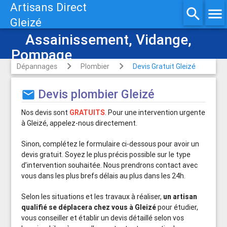
Artisans Direct
search
menu
Gleizé
Assainissement, Vidange,
Pompage
Dépannages
Plombier
Devis Gratuit Gleizé
Devis plombier Gleizé
mail
Nos devis sont
GRATUITS
. Pour une intervention urgente
à Gleizé, appelez-nous directement.
Sinon, complétez le formulaire ci-dessous pour avoir un
devis gratuit. Soyez le plus précis possible sur le type
d’intervention souhaitée. Nous prendrons contact avec
vous dans les plus brefs délais au plus dans les 24h.
Selon les situations et les travaux à réaliser,
un artisan
qualifié se déplacera chez vous à Gleizé
pour étudier,
vous conseiller et établir un devis détaillé selon vos