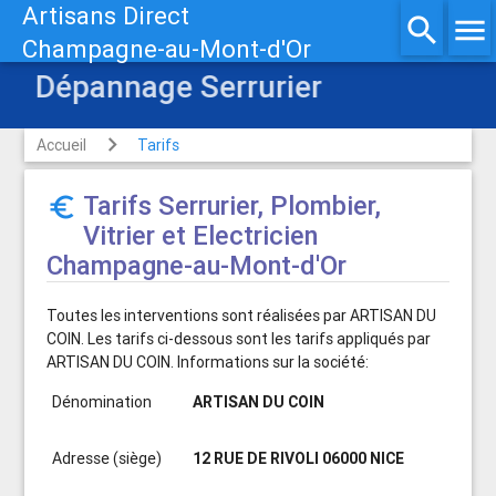
Artisans Direct
search
menu
Champagne-au-Mont-d'Or
Dépannage Serrurier
Accueil
Tarifs
Tarifs Serrurier, Plombier,
euro_symbol
Vitrier et Electricien
Champagne-au-Mont-d'Or
Toutes les interventions sont réalisées par ARTISAN DU
COIN. Les tarifs ci-dessous sont les tarifs appliqués par
ARTISAN DU COIN. Informations sur la société:
Dénomination
ARTISAN DU COIN
Adresse (siège)
12 RUE DE RIVOLI 06000 NICE