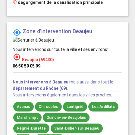

dégorgement de la canalisation principale
Zone d'intervention Beaujeu

Nous intervenons sur toute la ville et ses environs:

Beaujeu (69430)
06 50 59 05 99
Nous intervenons à Beaujeu
mais aussi dans tout le
département du Rhône (69)
.
Nous intervenons également dans les villes proches.
Avenas
Chiroubles
Lantignié
Les Ardillats
Marchampt
Quincié-en-Beaujolais
Régnié-Durette
Saint-Didier-sur-Beaujeu