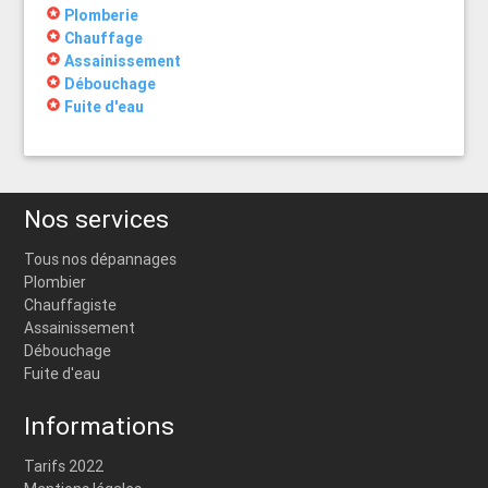
stars
Plomberie
stars
Chauffage
stars
Assainissement
stars
Débouchage
stars
Fuite d'eau
Nos services
Tous nos dépannages
Plombier
Chauffagiste
Assainissement
Débouchage
Fuite d'eau
Informations
Tarifs 2022