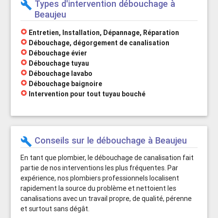
Types d'intervention débouchage à
build
Beaujeu
stars
Entretien, Installation, Dépannage, Réparation
stars
Débouchage, dégorgement de canalisation
stars
Débouchage évier
stars
Débouchage tuyau
stars
Débouchage lavabo
stars
Débouchage baignoire
stars
Intervention pour tout tuyau bouché
Conseils sur le débouchage à Beaujeu
build
En tant que plombier, le débouchage de canalisation fait
partie de nos interventions les plus fréquentes. Par
expérience, nos plombiers professionnels localisent
rapidement la source du problème et nettoient les
canalisations avec un travail propre, de qualité, pérenne
et surtout sans dégât.