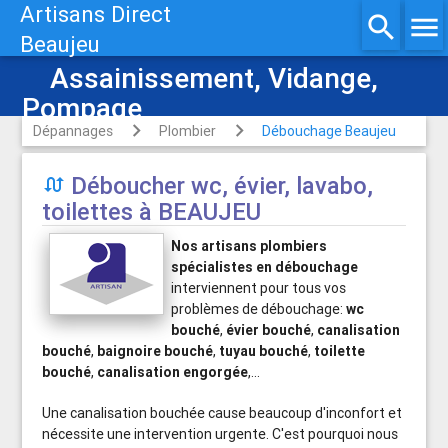
Artisans Direct
search
menu
Beaujeu
Assainissement, Vidange,
Pompage
Dépannages
Plombier
Débouchage Beaujeu
Déboucher wc, évier, lavabo,

toilettes à BEAUJEU
Nos artisans plombiers
spécialistes en débouchage
interviennent pour tous vos
problèmes de débouchage:
wc
bouché
,
évier bouché
,
canalisation
bouché
,
baignoire bouché
,
tuyau bouché
,
toilette
bouché
,
canalisation engorgée
,...
Une canalisation bouchée cause beaucoup d'inconfort et
nécessite une intervention urgente. C'est pourquoi nous