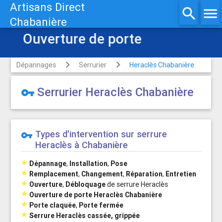
Artisans Direct
search
menu
Chabanière
Ouverture de porte
Dépannages
Serrurier
Heraclès Chabanière
Serrurier Heraclès Chabanière
vpn_key
Types d'intervention sur serrure
vpn_key
Heraclès à Chabanière

Dépannage
,
Installation
,
Pose

Remplacement
,
Changement
,
Réparation
,
Entretien

Ouverture
,
Débloquage
de serrure Heraclès

Ouverture de porte Heraclès Chabanière

Porte claquée
,
Porte fermée

Serrure Heraclès cassée, grippée