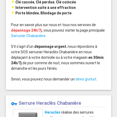

Clé cassée
,
Clé perdue
,
Clé coincée

Intervention suite à une effraction

Porte blindée
,
Blindage de porte
Pour en savoir plus sur nous et tous nos services de
dépannage 24h/7j
, vous pouvez visiter la page principale
Serrurier Chabanière
.
S'il s'agit d'un
dépannage urgent
, nous répondons à
votre SOS serrurier Heraclès Chabanière en nous
déplaçant à votre domicile ou à votre magasin
en 30min
24h/7j
de jour comme de nuit, nous sommes ouvert le
dimanche et les jours fériés.
Sinon, vous pouvez nous demander un
devis gratuit
.
Serrure Heraclès Chabanière
vpn_key
Heraclès
réalise des serrures