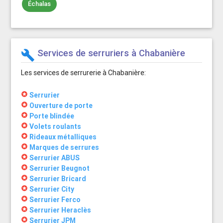
Échalas
Services de serruriers à Chabanière
build
Les services de serrurerie à Chabanière:
stars
Serrurier
stars
Ouverture de porte
stars
Porte blindée
stars
Volets roulants
stars
Rideaux métalliques
stars
Marques de serrures
stars
Serrurier ABUS
stars
Serrurier Beugnot
stars
Serrurier Bricard
stars
Serrurier City
stars
Serrurier Ferco
stars
Serrurier Heraclès
stars
Serrurier JPM