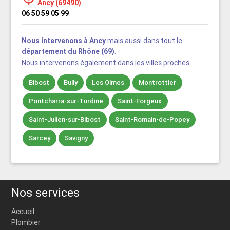
Ancy (69490)
06 50 59 05 99
Nous intervenons à Ancy
mais aussi dans tout le
département du Rhône (69)
.
Nous intervenons également dans les villes proches.
Bibost
Bully
Les Olmes
Montrottier
Pontcharra-sur-Turdine
Saint-Forgeux
Saint-Julien-sur-Bibost
Saint-Romain-de-Popey
Sarcey
Savigny
Nos services
Accueil
Plombier