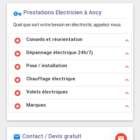
Prestations Electricien à Ancy
vpn_key
Quel que soit votre besoin en électricité, appelez-nous.
Conseils et réorientation
stars
keyboard_arrow_up
Dépannage électrique 24h/7j
stars
keyboard_arrow_up
Pose / installation
stars
keyboard_arrow_up
Chauffage électrique
stars
keyboard_arrow_up
Volets électriques
stars
keyboard_arrow_up
Marques
stars
keyboard_arrow_up
Contact / Devis gratuit
mail
mail