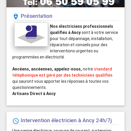
Présentation
person_pin_circle
Nos électriciens professionnels
qualifiés à Ancy
sont à votre service
pour tout dépannage, installation,
réparation et conseils pour des
interventions urgentes ou
programmées en électricité.
Ancéens, ancéennes, appelez-nous,
notre
standard
téléphonique est géré par des techniciens qualifiés
qui sauront vous apporter les réponses à toutes vos
questionnements.
Artisans Direct à Ancy
Intervention électricien à Ancy 24h/7j
schedule
Une panne électrique, coupure de courant, surtension