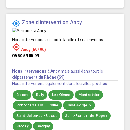
Zone d'intervention Ancy

Nous intervenons sur toute la ville et ses environs:

Ancy (69490)
06 50 59 05 99
Nous intervenons à Ancy
mais aussi dans tout le
département du Rhône (69)
.
Nous intervenons également dans les villes proches.
Bibost
Bully
Les Olmes
Montrottier
Pontcharra-sur-Turdine
Saint-Forgeux
Saint-Julien-sur-Bibost
Saint-Romain-de-Popey
Sarcey
Savigny