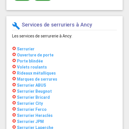
Services de serruriers à Ancy
build
Les services de serrurerie à Ancy:
stars
Serrurier
stars
Ouverture de porte
stars
Porte blindée
stars
Volets roulants
stars
Rideaux métalliques
stars
Marques de serrures
stars
Serrurier ABUS
stars
Serrurier Beugnot
stars
Serrurier Bricard
stars
Serrurier City
stars
Serrurier Ferco
stars
Serrurier Heraclès
stars
Serrurier JPM
stars
Serrurier Laperche