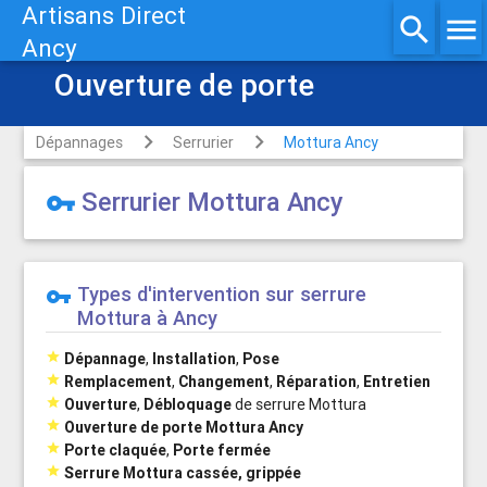
Artisans Direct
search
menu
Ancy
Ouverture de porte
Dépannages
Serrurier
Mottura Ancy
Serrurier Mottura Ancy
vpn_key
Types d'intervention sur serrure
vpn_key
Mottura à Ancy

Dépannage
,
Installation
,
Pose

Remplacement
,
Changement
,
Réparation
,
Entretien

Ouverture
,
Débloquage
de serrure Mottura

Ouverture de porte Mottura Ancy

Porte claquée
,
Porte fermée

Serrure Mottura cassée, grippée