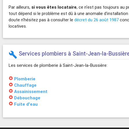
Par ailleurs,
si vous êtes locataire
, ce n'est pas toujours au p
tout dépend si le problème est dû à une anomalie d'installation
doute n'hésitez pas à consulter le
décret du 26 août 1987
conce
locatives.
Services plombiers à Saint-Jean-la-Bussièr
build
Les services de plomberie à Saint-Jean-la-Bussière:
stars
Plomberie
stars
Chauffage
stars
Assainissement
stars
Débouchage
stars
Fuite d'eau