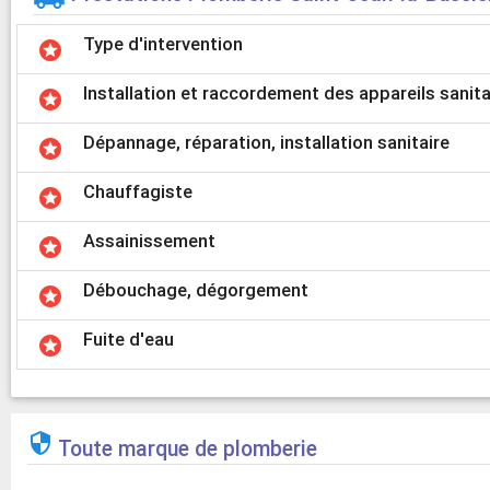
Type d'intervention
stars
Installation et raccordement des appareils sanita
stars
Dépannage, réparation, installation sanitaire
stars
Chauffagiste
stars
Assainissement
stars
Débouchage, dégorgement
stars
Fuite d'eau
stars

Toute marque de plomberie