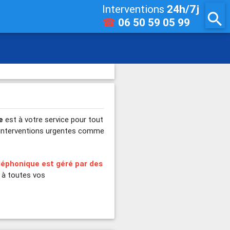
Interventions
24h/7j
search
☎
06 50 59 05 99
e
est à votre service pour tout
s interventions urgentes comme
léphonique est géré par des
 à toutes vos