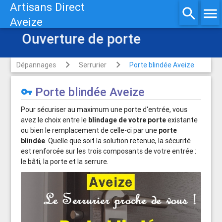
Artisans Direct
search
menu
Aveize
Ouverture de porte
Dépannages
Serrurier
Porte blindée Aveize
Porte blindée Aveize
vpn_key
Pour sécuriser au maximum une porte d'entrée, vous
avez le choix entre le
blindage de votre porte
existante
ou bien le remplacement de celle-ci par une
porte
blindée
. Quelle que soit la solution retenue, la sécurité
est renforcée sur les trois composants de votre entrée :
le bâti, la porte et la serrure.