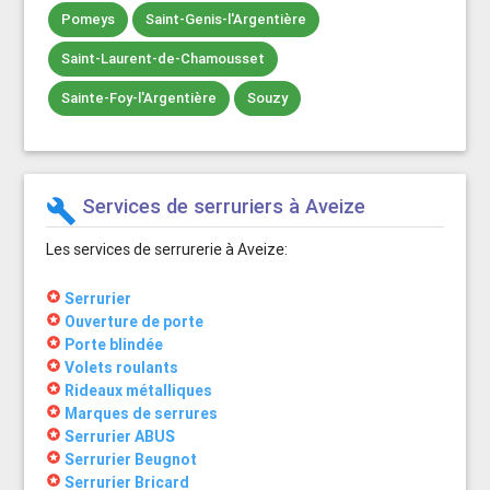
Pomeys
Saint-Genis-l'Argentière
Saint-Laurent-de-Chamousset
Sainte-Foy-l'Argentière
Souzy
Services de serruriers à Aveize
build
Les services de serrurerie à Aveize:
stars
Serrurier
stars
Ouverture de porte
stars
Porte blindée
stars
Volets roulants
stars
Rideaux métalliques
stars
Marques de serrures
stars
Serrurier ABUS
stars
Serrurier Beugnot
stars
Serrurier Bricard