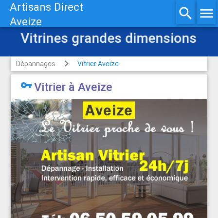
Artisans Direct
search
menu
Aveize
Vitrines grandes dimensions
Dépannages
Vitrier Aveize

Vitrier à Aveize