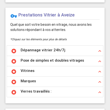
Prestations Vitrier à Aveize
vpn_key
Quel que soit votre besoin en vitrage, nous avons les
solutions répondant à vos attentes.
*Cliquez sur les éléments pour plus de détails
Dépannage vitrier 24h/7j
stars
keyboard_arrow_up
Pose de simples et doubles vitrages
stars
keyboard_arrow_up
Vitrines
stars
keyboard_arrow_up
Marques
stars
keyboard_arrow_up
Verres travaillés :
stars
keyboard_arrow_up