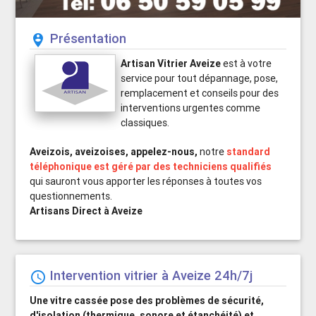
Présentation
person_pin_circle
Artisan Vitrier Aveize
est à votre
service pour tout dépannage, pose,
remplacement et conseils pour des
interventions urgentes comme
classiques.
Aveizois, aveizoises, appelez-nous,
notre
standard
téléphonique est géré par des techniciens qualifiés
qui sauront vous apporter les réponses à toutes vos
questionnements.
Artisans Direct à Aveize
Intervention vitrier à Aveize 24h/7j
schedule
Une vitre cassée pose des problèmes de sécurité,
d'isolation (thermique, sonore et étanchéité) et