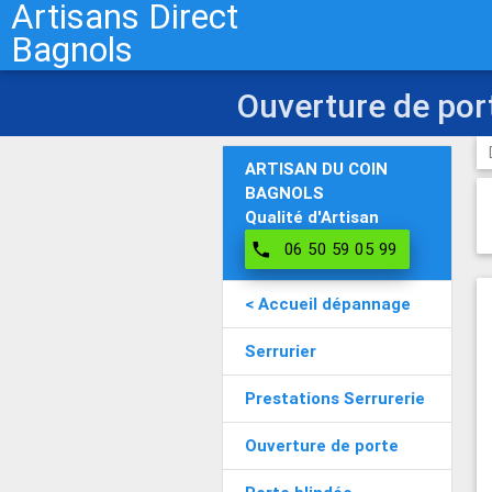
Artisans Direct
Bagnols
Ouverture de po
ARTISAN DU COIN
BAGNOLS
Qualité d'Artisan
phone
06 50 59 05 99
< Accueil dépannage
Serrurier
Prestations Serrurerie
Ouverture de porte