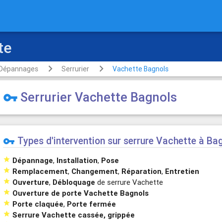
rte
Dépannages
Serrurier
Vachette Bagnols
Serrurier Vachette Bagnols
vpn_key
Types d'intervention sur serrure Vachette à Ba
vpn_key

Dépannage
,
Installation
,
Pose

Remplacement
,
Changement
,
Réparation
,
Entretien

Ouverture
,
Débloquage
de serrure Vachette

Ouverture de porte Vachette Bagnols

Porte claquée
,
Porte fermée

Serrure Vachette cassée, grippée