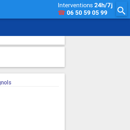
Interventions
24h/7j
search
☎
06 50 59 05 99
gnols