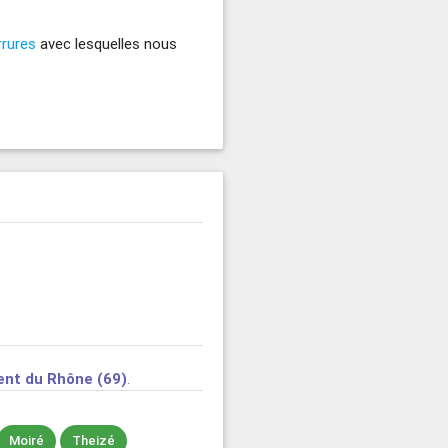
rrures
avec lesquelles nous
nt du Rhône (69)
.
Moiré
Theizé