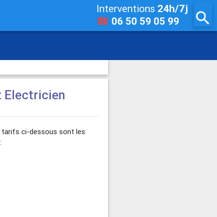
Interventions
24h/7j
search
☎
06 50 59 05 99
t Electricien
tarifs ci-dessous sont les
: