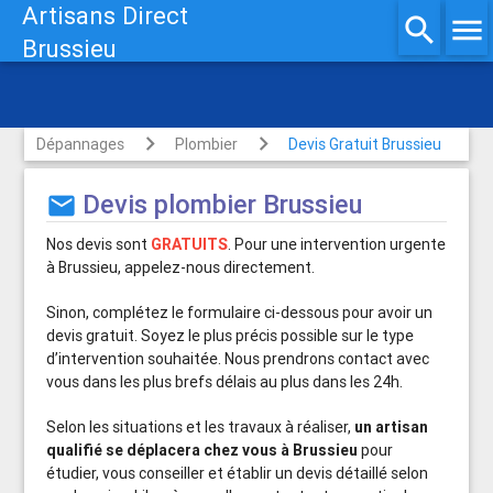
Artisans Direct
search
menu
Brussieu
Assainissement, Vidange,
Pompage
Dépannages
Plombier
Devis Gratuit Brussieu
Devis plombier Brussieu
mail
Nos devis sont
GRATUITS
. Pour une intervention urgente
à Brussieu, appelez-nous directement.
Sinon, complétez le formulaire ci-dessous pour avoir un
devis gratuit. Soyez le plus précis possible sur le type
d’intervention souhaitée. Nous prendrons contact avec
vous dans les plus brefs délais au plus dans les 24h.
Selon les situations et les travaux à réaliser,
un artisan
qualifié se déplacera chez vous à Brussieu
pour
étudier, vous conseiller et établir un devis détaillé selon