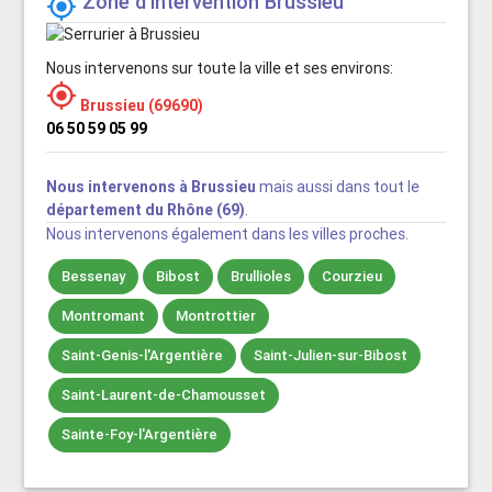
Zone d'intervention Brussieu

Nous intervenons sur toute la ville et ses environs:

Brussieu (69690)
06 50 59 05 99
Nous intervenons à Brussieu
mais aussi dans tout le
département du Rhône (69)
.
Nous intervenons également dans les villes proches.
Bessenay
Bibost
Brullioles
Courzieu
Montromant
Montrottier
Saint-Genis-l'Argentière
Saint-Julien-sur-Bibost
Saint-Laurent-de-Chamousset
Sainte-Foy-l'Argentière