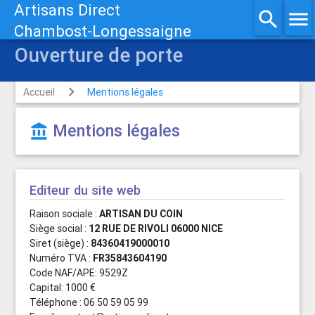
Artisans Direct
search
menu
Chambost-Longessaigne
Ouverture de porte
Accueil
Mentions légales
Mentions légales
account_balance
Editeur du site web
Raison sociale :
ARTISAN DU COIN
Siège social :
12 RUE DE RIVOLI 06000 NICE
Siret (siège) :
84360419000010
Numéro TVA :
FR35843604190
Code NAF/APE: 9529Z
Capital: 1000 €
Téléphone : 06 50 59 05 99