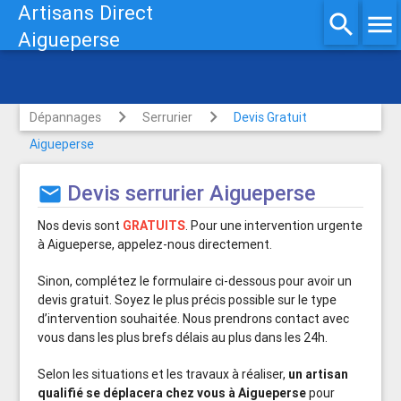
Artisans Direct
search
menu
Aigueperse
uverture de porte
Dépannages
Serrurier
Devis Gratuit
Aigueperse
Devis serrurier Aigueperse
mail
Nos devis sont
GRATUITS
. Pour une intervention urgente
à Aigueperse, appelez-nous directement.
Sinon, complétez le formulaire ci-dessous pour avoir un
devis gratuit. Soyez le plus précis possible sur le type
d’intervention souhaitée. Nous prendrons contact avec
vous dans les plus brefs délais au plus dans les 24h.
Selon les situations et les travaux à réaliser,
un artisan
qualifié se déplacera chez vous à Aigueperse
pour