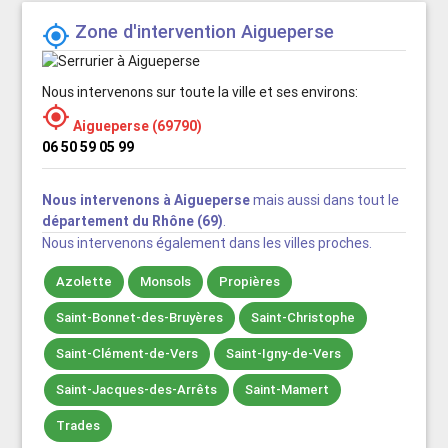
Zone d'intervention Aigueperse

Nous intervenons sur toute la ville et ses environs:

Aigueperse (69790)
06 50 59 05 99
Nous intervenons à Aigueperse
mais aussi dans tout le
département du Rhône (69)
.
Nous intervenons également dans les villes proches.
Azolette
Monsols
Propières
Saint-Bonnet-des-Bruyères
Saint-Christophe
Saint-Clément-de-Vers
Saint-Igny-de-Vers
Saint-Jacques-des-Arrêts
Saint-Mamert
Trades