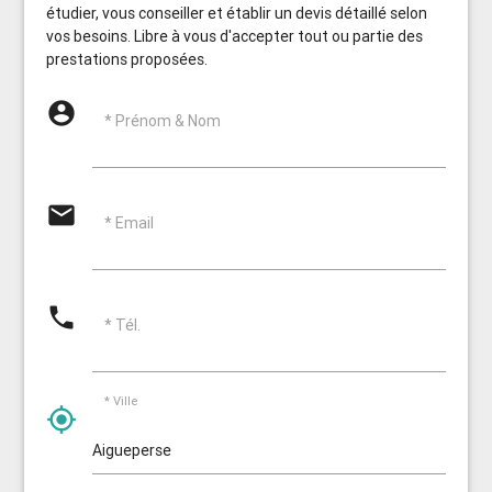
étudier, vous conseiller et établir un devis détaillé selon
vos besoins. Libre à vous d'accepter tout ou partie des
prestations proposées.
account_circle
* Prénom & Nom
email
* Email
phone
* Tél.
* Ville
my_location