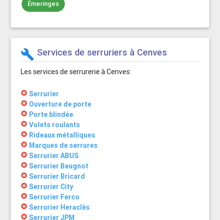
Émeringes
Services de serruriers à Cenves
build
Les services de serrurerie à Cenves:
stars
Serrurier
stars
Ouverture de porte
stars
Porte blindée
stars
Volets roulants
stars
Rideaux métalliques
stars
Marques de serrures
stars
Serrurier ABUS
stars
Serrurier Beugnot
stars
Serrurier Bricard
stars
Serrurier City
stars
Serrurier Ferco
stars
Serrurier Heraclès
stars
Serrurier JPM