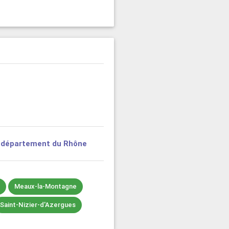
e
département du Rhône
a
Meaux-la-Montagne
Saint-Nizier-d'Azergues