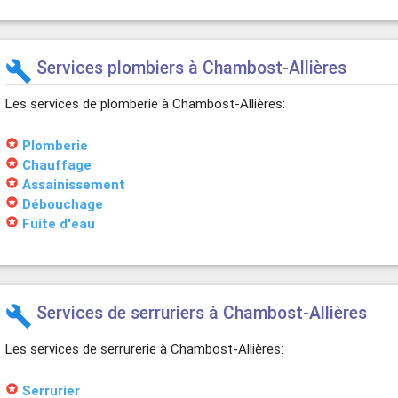
Services plombiers à Chambost-Allières
build
Les services de plomberie à Chambost-Allières:
stars
Plomberie
stars
Chauffage
stars
Assainissement
stars
Débouchage
stars
Fuite d'eau
Services de serruriers à Chambost-Allières
build
Les services de serrurerie à Chambost-Allières:
stars
Serrurier