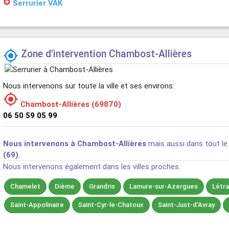
stars
Serrurier VAK
Zone d'intervention Chambost-Allières

Nous intervenons sur toute la ville et ses environs:

Chambost-Allières (69870)
06 50 59 05 99
Nous intervenons à Chambost-Allières
mais aussi dans tout l
(69)
.
Nous intervenons également dans les villes proches.
Chamelet
Dième
Grandris
Lamure-sur-Azergues
Létr
Saint-Appolinaire
Saint-Cyr-le-Chatoux
Saint-Just-d'Avray