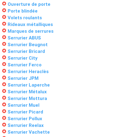
stars
Ouverture de porte
stars
Porte blindée
stars
Volets roulants
stars
Rideaux métalliques
stars
Marques de serrures
stars
Serrurier ABUS
stars
Serrurier Beugnot
stars
Serrurier Bricard
stars
Serrurier City
stars
Serrurier Ferco
stars
Serrurier Heraclès
stars
Serrurier JPM
stars
Serrurier Laperche
stars
Serrurier Métalux
stars
Serrurier Mottura
stars
Serrurier Muel
stars
Serrurier Picard
stars
Serrurier Pollux
stars
Serrurier Reelax
stars
Serrurier Vachette