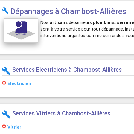
Dépannages à Chambost-Allières

Nos
artisans
dépanneurs
plombiers, serrurie
sont à votre service pour tout dépannage, insta
interventions urgentes comme sur rendez-vous
Services Electriciens à Chambost-Allières
build
stars
Electricien
Services Vitriers à Chambost-Allières
build
stars
Vitrier