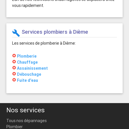
vous rapidement.
Services plombiers à Dième
build
Les services de plomberie à Dième:
stars
Plomberie
stars
Chauffage
stars
Assainissement
stars
Débouchage
stars
Fuite d'eau
Nos services
Tous nos dépannages
Plombier