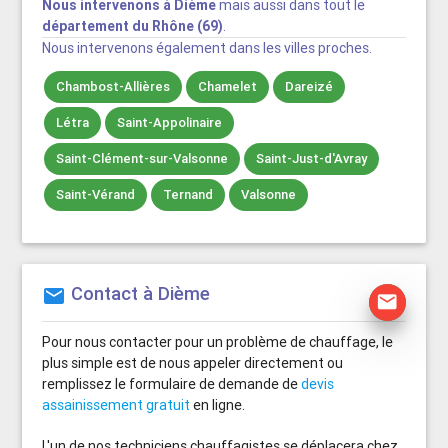
Nous intervenons à Dième
mais aussi dans tout le
département du Rhône (69)
.
Nous intervenons également dans les villes proches.
Chambost-Allières
Chamelet
Dareizé
Létra
Saint-Appolinaire
Saint-Clément-sur-Valsonne
Saint-Just-d'Avray
Saint-Vérand
Ternand
Valsonne
Contact à Dième
mail
mail
Pour nous contacter pour un problème de chauffage, le
plus simple est de nous appeler directement ou
remplissez le formulaire de demande de
devis
assainissement gratuit
en ligne.
L'un de nos techniciens chauffagistes se déplacera chez