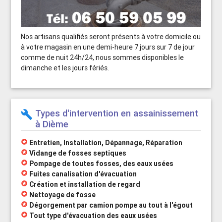
Nos artisans qualifiés seront présents à votre domicile ou
à votre magasin en une demi-heure 7 jours sur 7 de jour
comme de nuit 24h/24, nous sommes disponibles le
dimanche et les jours fériés.
Types d'intervention en assainissement
build
à Dième
stars
Entretien, Installation, Dépannage, Réparation
stars
Vidange de fosses septiques
stars
Pompage de toutes fosses, des eaux usées
stars
Fuites canalisation d'évacuation
stars
Création et installation de regard
stars
Nettoyage de fosse
stars
Dégorgement par camion pompe au tout à l'égout
stars
Tout type d'évacuation des eaux usées