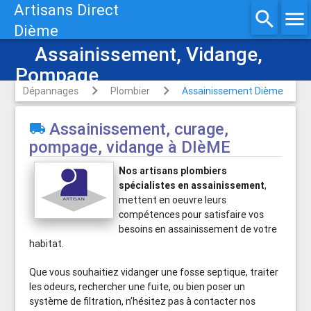
Artisans Direct
search
menu
Dième
Assainissement, Vidange,
Pompage
Dépannages
Plombier
Assainissement Dième
Assainissement, curage,

pompage, vidange à DIèME
Nos artisans plombiers
spécialistes en assainissement
,
mettent en oeuvre leurs
compétences pour satisfaire vos
besoins en assainissement de votre
habitat.
Que vous souhaitiez vidanger une fosse septique, traiter
les odeurs, rechercher une fuite, ou bien poser un
système de filtration, n’hésitez pas à contacter nos