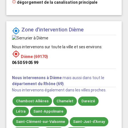

dégorgement de la canalisation principale
Zone d'intervention Dième

Nous intervenons sur toute la ville et ses environs:

Dième (69170)
06 50 59 05 99
Nous intervenons à Dième
mais aussi dans tout le
département du Rhône (69)
.
Nous intervenons également dans les villes proches.
Chambost-Allières
Chamelet
Dareizé
Létra
Saint-Appolinaire
Saint-Clément-sur-Valsonne
Saint-Just-d'Avray