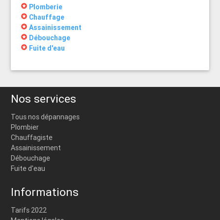
stars
Plomberie
stars
Chauffage
stars
Assainissement
stars
Débouchage
stars
Fuite d'eau
Nos services
Tous nos dépannages
Plombier
Chauffagiste
Assainissement
Débouchage
Fuite d'eau
Informations
Tarifs 2022