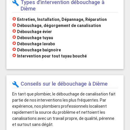
Types d'intervention débouchage à
build
Dième
stars
Entretien, Installation, Dépannage, Réparation
stars
Débouchage, dégorgement de canalisation
stars
Débouchage évier
stars
Débouchage tuyau
stars
Débouchage lavabo
stars
Débouchage baignoire
stars
Intervention pour tout tuyau bouché
Conseils sur le débouchage à Dième
build
En tant que plombier, le débouchage de canalisation fait
partie de nos interventions les plus fréquentes. Par
expérience, nos plombiers professionnels localisent
rapidement la source du problème et nettoient les
canalisations avec un travail propre, de qualité, pérenne
et surtout sans dégât.