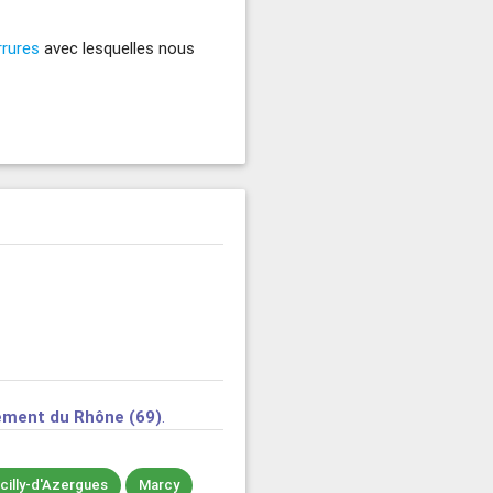
rrures
avec lesquelles nous
ement du Rhône (69)
.
cilly-d'Azergues
Marcy