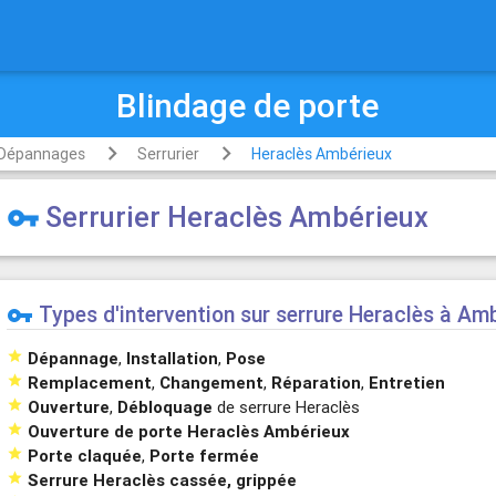
Blindage de porte
Dépannages
Serrurier
Heraclès Ambérieux
Serrurier Heraclès Ambérieux
vpn_key
Types d'intervention sur serrure Heraclès à Am
vpn_key

Dépannage
,
Installation
,
Pose

Remplacement
,
Changement
,
Réparation
,
Entretien

Ouverture
,
Débloquage
de serrure Heraclès

Ouverture de porte Heraclès Ambérieux

Porte claquée
,
Porte fermée

Serrure Heraclès cassée, grippée