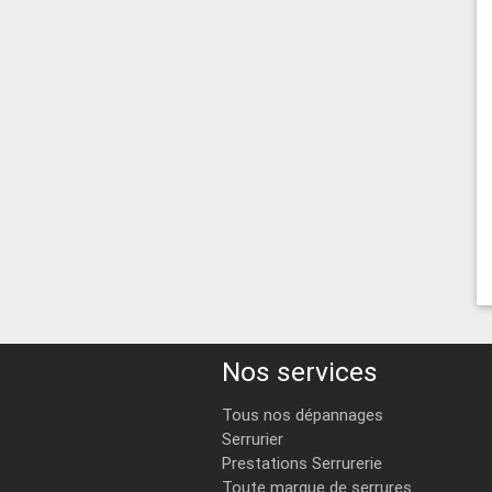
Nos services
Tous nos dépannages
Serrurier
Prestations Serrurerie
Toute marque de serrures