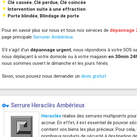

Clé cassée
,
Clé perdue
,
Clé coincée

Intervention suite à une effraction

Porte blindée
,
Blindage de porte
Pour en savoir plus sur nous et tous nos services de
dépannage 
page principale
Serrurier Ambérieux
.
S'il s'agit d'un
dépannage urgent
, nous répondons à votre SOS se
nous déplaçant à votre domicile ou à votre magasin
en 30min 24
nous sommes ouvert le dimanche et les jours fériés.
Sinon, vous pouvez nous demander un
devis gratuit
.
Serrure Heraclès Ambérieux
vpn_key
Heraclès
réalise des serrures multipoints pour
accrue. En effet, il est essentiel de pouvoir séc
contient vos biens les plus précieux. Pour cela
nombreux produits de sécurité à destination des