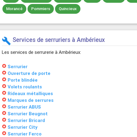
Morancé
Pommiers
Quincieux
Services de serruriers à Ambérieux
build
Les services de serrurerie à Ambérieux:
stars
Serrurier
stars
Ouverture de porte
stars
Porte blindée
stars
Volets roulants
stars
Rideaux métalliques
stars
Marques de serrures
stars
Serrurier ABUS
stars
Serrurier Beugnot
stars
Serrurier Bricard
stars
Serrurier City
stars
Serrurier Ferco