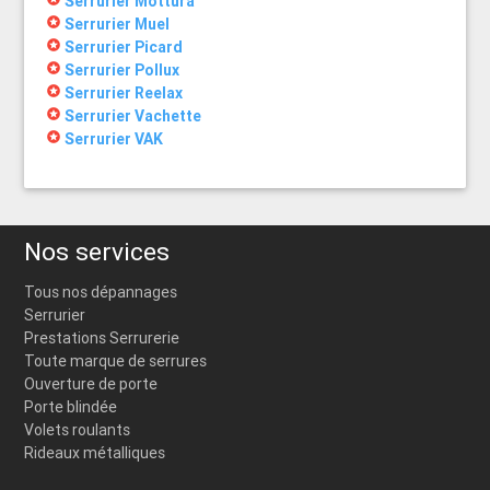
Serrurier Mottura
stars
Serrurier Muel
stars
Serrurier Picard
stars
Serrurier Pollux
stars
Serrurier Reelax
stars
Serrurier Vachette
stars
Serrurier VAK
Nos services
Tous nos dépannages
Serrurier
Prestations Serrurerie
Toute marque de serrures
Ouverture de porte
Porte blindée
Volets roulants
Rideaux métalliques