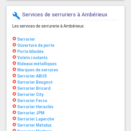
Services de serruriers à Ambérieux
build
Les services de serrurerie à Ambérieux:
stars
Serrurier
stars
Ouverture de porte
stars
Porte blindée
stars
Volets roulants
stars
Rideaux métalliques
stars
Marques de serrures
stars
Serrurier ABUS
stars
Serrurier Beugnot
stars
Serrurier Bricard
stars
Serrurier City
stars
Serrurier Ferco
stars
Serrurier Heraclès
stars
Serrurier JPM
stars
Serrurier Laperche
stars
Serrurier Métalux
stars