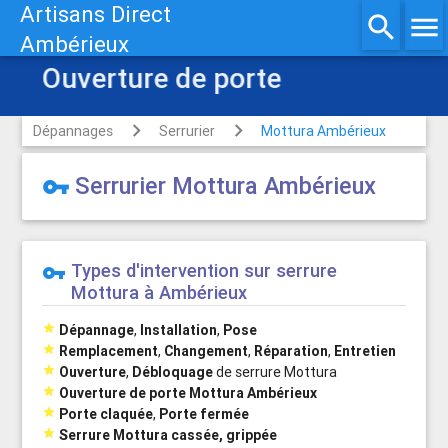
Artisans Direct
search
menu
Ambérieux
Ouverture de porte
Dépannages
Serrurier
Mottura Ambérieux
Serrurier Mottura Ambérieux
vpn_key
Types d'intervention sur serrure
vpn_key
Mottura à Ambérieux

Dépannage
,
Installation
,
Pose

Remplacement
,
Changement
,
Réparation
,
Entretien

Ouverture
,
Débloquage
de serrure Mottura

Ouverture de porte Mottura Ambérieux

Porte claquée
,
Porte fermée

Serrure Mottura cassée, grippée