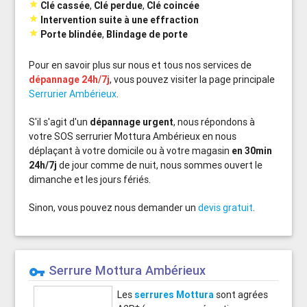

Clé cassée
,
Clé perdue
,
Clé coincée

Intervention suite à une effraction

Porte blindée
,
Blindage de porte
Pour en savoir plus sur nous et tous nos services de
dépannage 24h/7j
, vous pouvez visiter la page principale
Serrurier Ambérieux
.
S'il s'agit d'un
dépannage urgent
, nous répondons à
votre SOS serrurier Mottura Ambérieux en nous
déplaçant à votre domicile ou à votre magasin
en 30min
24h/7j
de jour comme de nuit, nous sommes ouvert le
dimanche et les jours fériés.
Sinon, vous pouvez nous demander un
devis gratuit
.
Serrure Mottura Ambérieux
vpn_key
Les
serrures Mottura
sont agrées