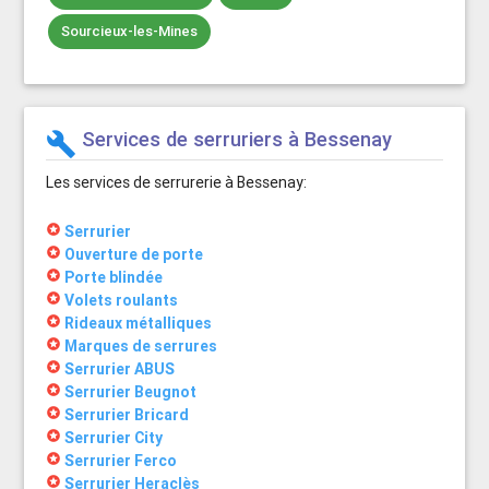
Sourcieux-les-Mines
Services de serruriers à Bessenay
build
Les services de serrurerie à Bessenay:
stars
Serrurier
stars
Ouverture de porte
stars
Porte blindée
stars
Volets roulants
stars
Rideaux métalliques
stars
Marques de serrures
stars
Serrurier ABUS
stars
Serrurier Beugnot
stars
Serrurier Bricard
stars
Serrurier City
stars
Serrurier Ferco
stars
Serrurier Heraclès