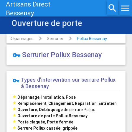
Artisans Direct
search
menu
Bessenay
Ouverture de porte
Dépannages
Serrurier
Pollux Bessenay
Serrurier Pollux Bessenay
vpn_key
Types d'intervention sur serrure Pollux
vpn_key
à Bessenay

Dépannage
,
Installation
,
Pose

Remplacement
,
Changement
,
Réparation
,
Entretien

Ouverture
,
Débloquage
de serrure Pollux

Ouverture de porte Pollux Bessenay

Porte claquée
,
Porte fermée

Serrure Pollux cassée, grippée