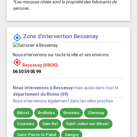
*Les marques citées sont la propriété des fabricants de
serrures.
Zone d'intervention Bessenay

Nous intervenons sur toute la ville et ses environs:

Bessenay (69690)
06 50 59 05 99
Nous intervenons à Bessenay
mais aussi dans tout le
département du Rhône (69)
.
Nous intervenons également dans les villes proches.
Bibost
Brullioles
Brussieu
Chevinay
Courzieu
Sain-Bel
Saint-Julien-sur-Bibost
Saint-Pierre-la-Palud
Savigny