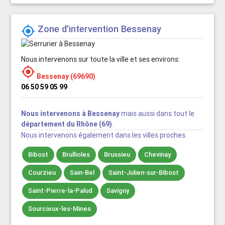
Zone d'intervention Bessenay

Nous intervenons sur toute la ville et ses environs:

Bessenay (69690)
06 50 59 05 99
Nous intervenons à Bessenay
mais aussi dans tout le
département du Rhône (69)
.
Nous intervenons également dans les villes proches.
Bibost
Brullioles
Brussieu
Chevinay
Courzieu
Sain-Bel
Saint-Julien-sur-Bibost
Saint-Pierre-la-Palud
Savigny
Sourcieux-les-Mines