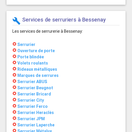
Services de serruriers à Bessenay
build
Les services de serrurerie à Bessenay:
stars
Serrurier
stars
Ouverture de porte
stars
Porte blindée
stars
Volets roulants
stars
Rideaux métalliques
stars
Marques de serrures
stars
Serrurier ABUS
stars
Serrurier Beugnot
stars
Serrurier Bricard
stars
Serrurier City
stars
Serrurier Ferco
stars
Serrurier Heraclès
stars
Serrurier JPM
stars
Serrurier Laperche
stars
Serrurier Métalux