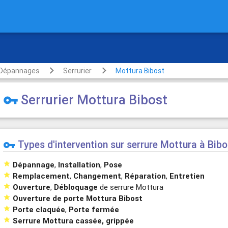
rte
Dépannages
Serrurier
Mottura Bibost
Serrurier Mottura Bibost
vpn_key
Types d'intervention sur serrure Mottura à Bibo
vpn_key

Dépannage
,
Installation
,
Pose

Remplacement
,
Changement
,
Réparation
,
Entretien

Ouverture
,
Débloquage
de serrure Mottura

Ouverture de porte Mottura Bibost

Porte claquée
,
Porte fermée

Serrure Mottura cassée, grippée