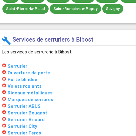
Saint-Pierre-la-Palud
Saint-Romain-de-Popey
Savigny
Services de serruriers à Bibost
build
Les services de serrurerie à Bibost:
stars
Serrurier
stars
Ouverture de porte
stars
Porte blindée
stars
Volets roulants
stars
Rideaux métalliques
stars
Marques de serrures
stars
Serrurier ABUS
stars
Serrurier Beugnot
stars
Serrurier Bricard
stars
Serrurier City
stars
Serrurier Ferco