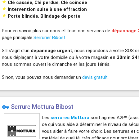

Clé cassée
,
Clé perdue
,
Clé coincée

Intervention suite à une effraction

Porte blindée
,
Blindage de porte
Pour en savoir plus sur nous et tous nos services de
dépannage 
page principale
Serrurier Bibost
.
S'il s'agit d'un
dépannage urgent
, nous répondons à votre SOS se
nous déplaçant à votre domicile ou à votre magasin
en 30min 24
nous sommes ouvert le dimanche et les jours fériés.
Sinon, vous pouvez nous demander un
devis gratuit
.
Serrure Mottura Bibost
vpn_key
Les
serrures Mottura
sont agrées A2P* (assu
ce qui vous aide à déterminer le niveau de sécur
vous aider à faire votre choix. Les serrures et
matériel de qualité, très efficace pour protége