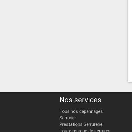
Nos services
Tous nos dépannages
Serrurier
Prestations Serrurerie
Toute marque de serrures