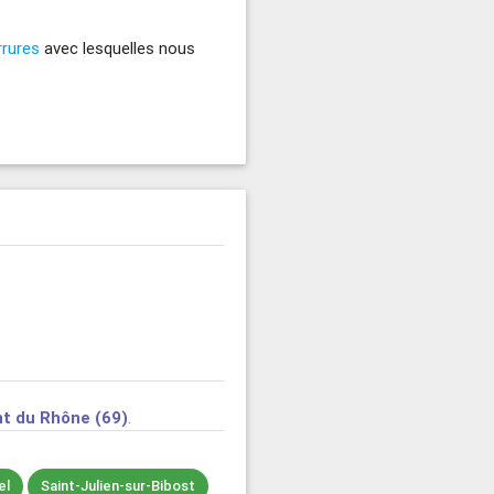
rrures
avec lesquelles nous
t du Rhône (69)
.
el
Saint-Julien-sur-Bibost