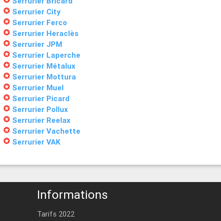
Serrurier Bricard
stars
Serrurier City
stars
Serrurier Ferco
stars
Serrurier Heraclès
stars
Serrurier JPM
stars
Serrurier Laperche
stars
Serrurier Métalux
stars
Serrurier Mottura
stars
Serrurier Muel
stars
Serrurier Picard
stars
Serrurier Pollux
stars
Serrurier Reelax
stars
Serrurier Vachette
stars
Serrurier VAK
Informations
Tarifs 2022