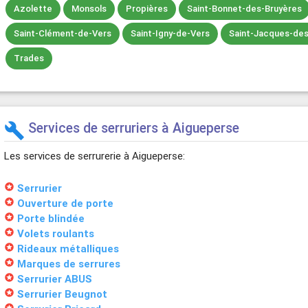
Azolette
Monsols
Propières
Saint-Bonnet-des-Bruyères
Saint-Clément-de-Vers
Saint-Igny-de-Vers
Saint-Jacques-des
Trades
Services de serruriers à Aigueperse
build
Les services de serrurerie à Aigueperse:
stars
Serrurier
stars
Ouverture de porte
stars
Porte blindée
stars
Volets roulants
stars
Rideaux métalliques
stars
Marques de serrures
stars
Serrurier ABUS
stars
Serrurier Beugnot
stars