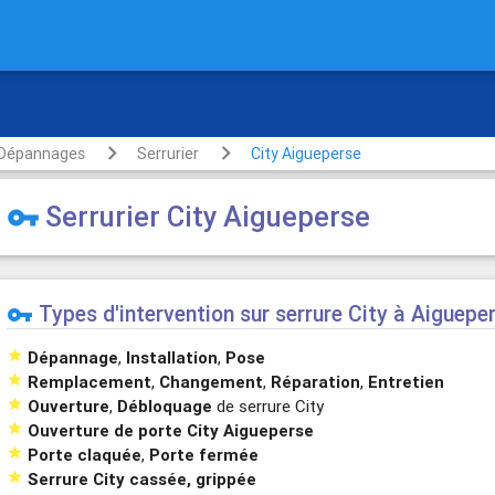
rte
Dépannages
Serrurier
City Aigueperse
Serrurier City Aigueperse
vpn_key
Types d'intervention sur serrure City à Aiguepe
vpn_key

Dépannage
,
Installation
,
Pose

Remplacement
,
Changement
,
Réparation
,
Entretien

Ouverture
,
Débloquage
de serrure City

Ouverture de porte City Aigueperse

Porte claquée
,
Porte fermée

Serrure City cassée, grippée