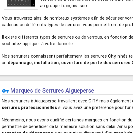
au groupe français Iseo.
Vous trouverez ainsi de nombreux systèmes afin de sécuriser votre 
cadenas ou différents types de serrures vous permettront de prot
Il existe différents types de serrures ou de verrous, en fonction d
souhaitez appliquer à votre domicile.
Nos serruriers connaissent parfaitement les serrures City, n’hési
un
dépannage, installation, ouverture de porte des serrures 
Marques de Serrures Aigueperse
vpn_key
Nos serruriers à Aigueperse travaillent avec CITY mais également
serrures professionnelles
si vous avez une préférence pour l’une 
Néanmoins, nous avons qualifié certaines marques en fonction du
permettre de bénéficier de la meilleure solution sans délai. Ainsi p
urgentes de dépannage
, nos serruriers disposent d’un
stock de