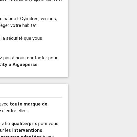
habitat. Cylindres, verrous,
éger votre habitat.
e la sécurité que vous
tez pas à nous contacter pour
City à Aigueperse
.
 avec
toute marque de
d’entre elles.
 ratio
qualité/prix
pour vous
our les
interventions
 serrures adaptées
à vos