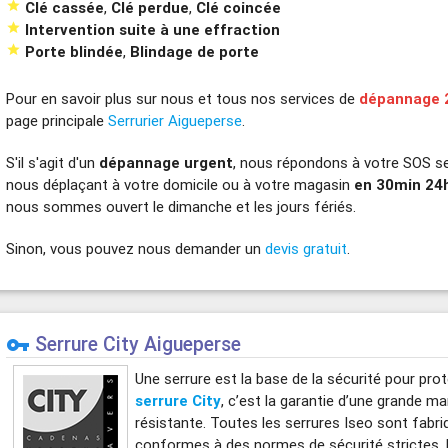

Clé cassée
,
Clé perdue
,
Clé coincée

Intervention suite à une effraction

Porte blindée
,
Blindage de porte
Pour en savoir plus sur nous et tous nos services de
dépannage 
page principale
Serrurier Aigueperse
.
S'il s'agit d'un
dépannage urgent
, nous répondons à votre SOS se
nous déplaçant à votre domicile ou à votre magasin
en 30min 24
nous sommes ouvert le dimanche et les jours fériés.
Sinon, vous pouvez nous demander un
devis gratuit
.
Serrure City Aigueperse
vpn_key
Une serrure est la base de la sécurité pour prot
serrure City
, c’est la garantie d’une grande ma
résistante. Toutes les serrures Iseo sont fabr
conformes à des normes de sécurité strictes. 