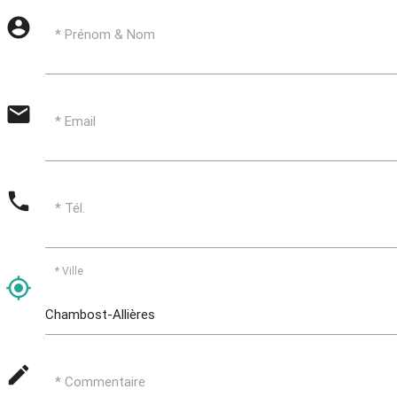
account_circle
* Prénom & Nom
email
* Email
phone
* Tél.
* Ville
my_location
mode_edit
* Commentaire