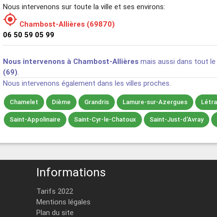
Nous intervenons sur toute la ville et ses environs:

Chambost-Allières (69870)
06 50 59 05 99
Nous intervenons à Chambost-Allières
mais aussi dans tout l
(69)
.
Nous intervenons également dans les villes proches.
Chamelet
Dième
Grandris
Lamure-sur-Azergues
Létr
Saint-Appolinaire
Saint-Cyr-le-Chatoux
Saint-Just-d'Avray
Informations
Tarifs 2022
Mentions légales
Plan du site