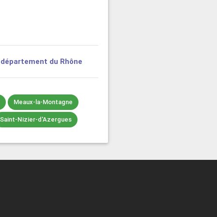
e
département du Rhône
a
Meaux-la-Montagne
Saint-Nizier-d'Azergues