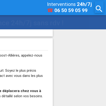
Interventions
24h/7j
search
☎
06 50 59 05 99
bost-Allières, appelez-nous
it. Soyez le plus précis
tact avec vous dans les plus
se déplacera chez vous à
s détaillé selon vos besoins.