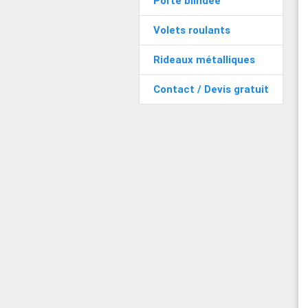
Porte blindée
Volets roulants
Rideaux métalliques
Contact / Devis gratuit