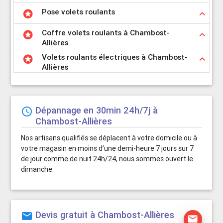
Pose volets roulants
stars
keyboard_arrow_up
Coffre volets roulants à Chambost-
stars
keyboard_arrow_up
Allières
Volets roulants électriques à Chambost-
stars
keyboard_arrow_up
Allières
Dépannage en 30min 24h/7j à
schedule
Chambost-Allières
Nos artisans qualifiés se déplacent à votre domicile ou à
votre magasin en moins d’une demi-heure 7 jours sur 7
de jour comme de nuit 24h/24, nous sommes ouvert le
dimanche.
Devis gratuit à Chambost-Allières
mail
mail