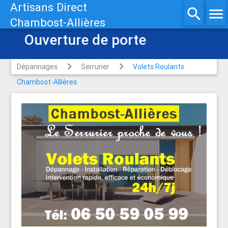
Artisans Direct
search
menu
Chambost-Allières
Ouverture de porte
Dépannages
Serrurier
Volets Roulants
Chambost-Allières