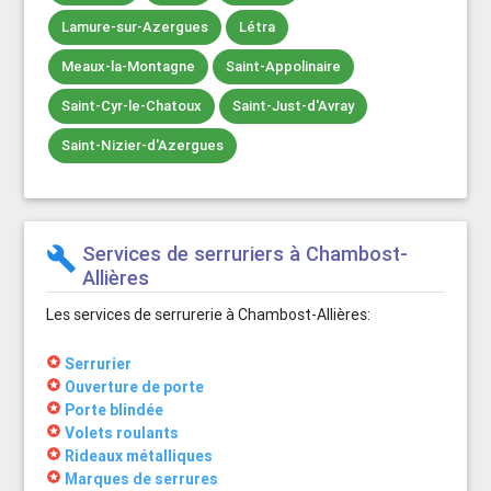
Lamure-sur-Azergues
Létra
Meaux-la-Montagne
Saint-Appolinaire
Saint-Cyr-le-Chatoux
Saint-Just-d'Avray
Saint-Nizier-d'Azergues
Services de serruriers à Chambost-
build
Allières
Les services de serrurerie à Chambost-Allières:
stars
Serrurier
stars
Ouverture de porte
stars
Porte blindée
stars
Volets roulants
stars
Rideaux métalliques
stars
Marques de serrures