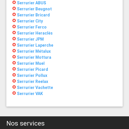
stars
Serrurier ABUS
stars
Serrurier Beugnot
stars
Serrurier Bricard
stars
Serrurier City
stars
Serrurier Ferco
stars
Serrurier Heraclès
stars
Serrurier JPM
stars
Serrurier Laperche
stars
Serrurier Métalux
stars
Serrurier Mottura
stars
Serrurier Muel
stars
Serrurier Picard
stars
Serrurier Pollux
stars
Serrurier Reelax
stars
Serrurier Vachette
stars
Serrurier VAK
Nos services