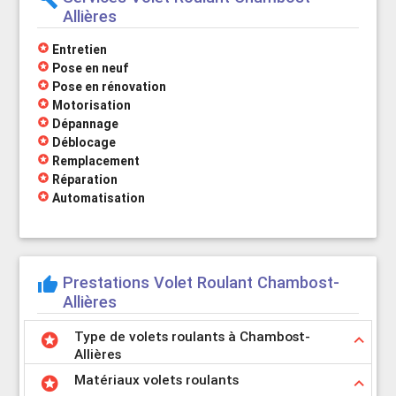
Allières
stars
Entretien
stars
Pose en neuf
stars
Pose en rénovation
stars
Motorisation
stars
Dépannage
stars
Déblocage
stars
Remplacement
stars
Réparation
stars
Automatisation
Prestations Volet Roulant Chambost-
thumb_up
Allières
Type de volets roulants à Chambost-
stars
keyboard_arrow_up
Allières
Matériaux volets roulants
stars
keyboard_arrow_up