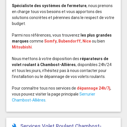
Spécialiste des systèmes de fermeture
, nous prenons
en charge tous vos besoins et vous apportons des
solutions concrètes et pérennes dans le respect de votre
budget.
Parmi nos références, vous trouverez
les plus grandes
marques
comme
Somfy
,
Bubendorff
,
Nice
ou bien
Mitsubishi
.
Nous mettons à votre disposition des
réparateurs de
volet roulant à Chambost-Allières
, disponibles 24h/24
et tous les jours, n’hésitez pas à nous contacter pour
l’installation ou le dépannage de vos volets roulants.
Pour connaître tous nos services de
dépannage 24h/7j
,
vous pouvez visiter la page principale
Serrurier
Chambost-Allières
.
Services Volet Roulant Chambost-
build