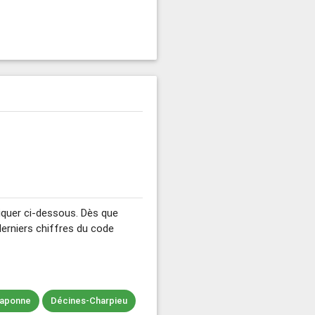
 cliquer ci-dessous. Dès que
derniers chiffres du code
aponne
Décines-Charpieu