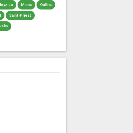
eyzieu
Mions
Oullins
l
Saint-Priest
Velin