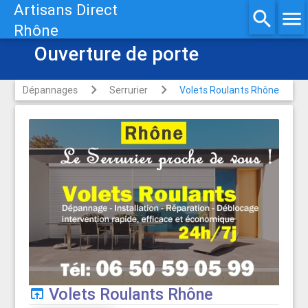
Artisans Direct
search
menu
Rhône
Ouverture de porte
Dépannages
Serrurier
Volets Roulants Rhône
Volets Roulants Rhône
open_in_browser