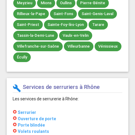
Meyzieu
Mions
Oullins
Pierre-Bénite
Rillieux-la-Pape
Saint-Fons
Saint-Genis-Laval
Saint-Priest
Sainte-Foy-lès-Lyon
Tarare
Tassin-la-Demi-Lune
Vaulx-en-Velin
Villefranche-sur-Saône
Villeurbanne
Vénissieux
Écully
Services de serruriers à Rhône
build
Les services de serrurerie à Rhône:
stars
Serrurier
stars
Ouverture de porte
stars
Porte blindée
stars
Volets roulants