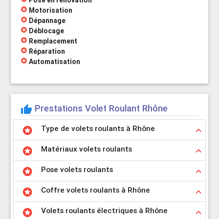
Pose en rénovation
stars
Motorisation
stars
Dépannage
stars
Déblocage
stars
Remplacement
stars
Réparation
stars
Automatisation
Prestations Volet Roulant Rhône
thumb_up
Type de volets roulants à Rhône
stars
keyboard_arrow_up
Matériaux volets roulants
stars
keyboard_arrow_up
Pose volets roulants
stars
keyboard_arrow_up
Coffre volets roulants à Rhône
stars
keyboard_arrow_up
Volets roulants électriques à Rhône
stars
keyboard_arrow_up