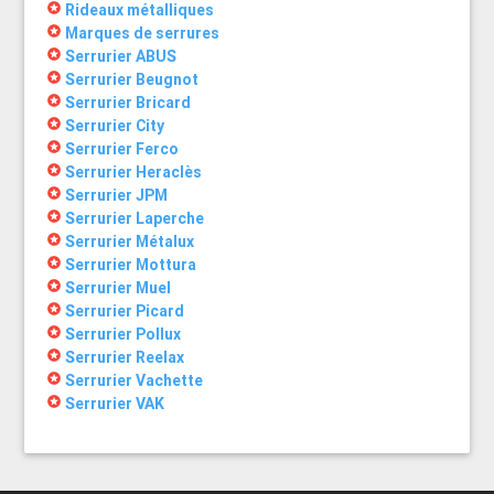
stars
Rideaux métalliques
stars
Marques de serrures
stars
Serrurier ABUS
stars
Serrurier Beugnot
stars
Serrurier Bricard
stars
Serrurier City
stars
Serrurier Ferco
stars
Serrurier Heraclès
stars
Serrurier JPM
stars
Serrurier Laperche
stars
Serrurier Métalux
stars
Serrurier Mottura
stars
Serrurier Muel
stars
Serrurier Picard
stars
Serrurier Pollux
stars
Serrurier Reelax
stars
Serrurier Vachette
stars
Serrurier VAK