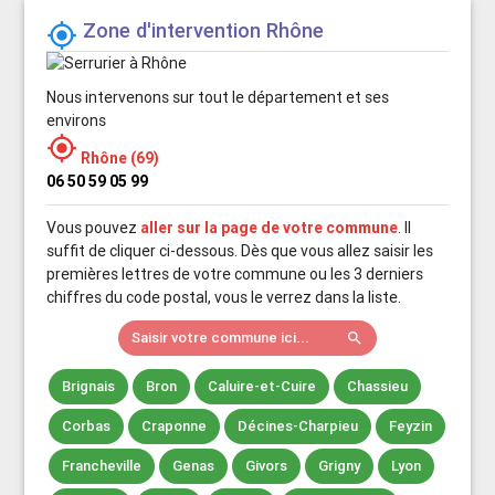
Zone d'intervention Rhône

Nous intervenons sur tout le département et ses
environs

Rhône (69)
06 50 59 05 99
Vous pouvez
aller sur la page de votre commune
. Il
suffit de cliquer ci-dessous. Dès que vous allez saisir les
premières lettres de votre commune ou les 3 derniers
chiffres du code postal, vous le verrez dans la liste.
Saisir votre commune ici...
search
Brignais
Bron
Caluire-et-Cuire
Chassieu
Corbas
Craponne
Décines-Charpieu
Feyzin
Francheville
Genas
Givors
Grigny
Lyon