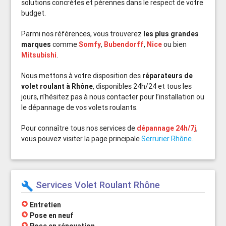
solutions concrètes et pérennes dans le respect de votre
budget.
Parmi nos références, vous trouverez
les plus grandes
marques
comme
Somfy
,
Bubendorff
,
Nice
ou bien
Mitsubishi
.
Nous mettons à votre disposition des
réparateurs de
volet roulant à Rhône
, disponibles 24h/24 et tous les
jours, n’hésitez pas à nous contacter pour l’installation ou
le dépannage de vos volets roulants.
Pour connaître tous nos services de
dépannage 24h/7j
,
vous pouvez visiter la page principale
Serrurier Rhône
.
Services Volet Roulant Rhône
build
stars
Entretien
stars
Pose en neuf
stars