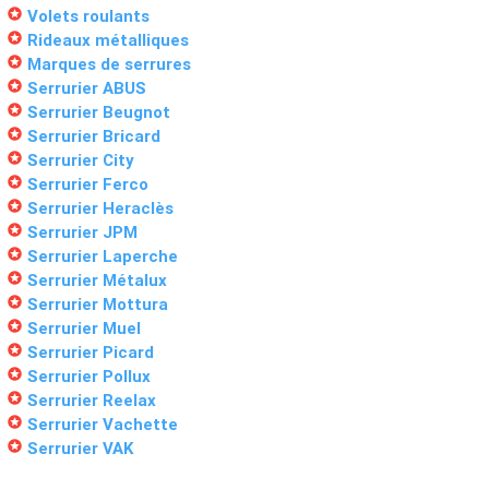
stars
Volets roulants
stars
Rideaux métalliques
stars
Marques de serrures
stars
Serrurier ABUS
stars
Serrurier Beugnot
stars
Serrurier Bricard
stars
Serrurier City
stars
Serrurier Ferco
stars
Serrurier Heraclès
stars
Serrurier JPM
stars
Serrurier Laperche
stars
Serrurier Métalux
stars
Serrurier Mottura
stars
Serrurier Muel
stars
Serrurier Picard
stars
Serrurier Pollux
stars
Serrurier Reelax
stars
Serrurier Vachette
stars
Serrurier VAK