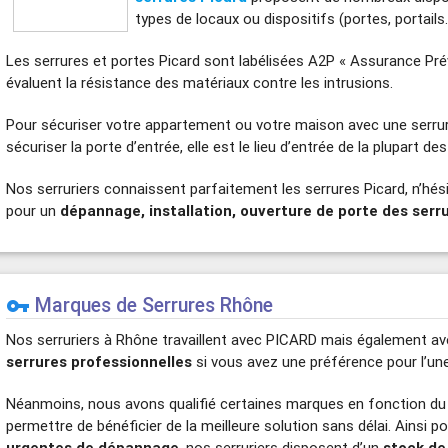
types de locaux ou dispositifs (portes, portails
Les serrures et portes Picard sont labélisées A2P « Assurance Pré
évaluent la résistance des matériaux contre les intrusions.
Pour sécuriser votre appartement ou votre maison avec une serr
sécuriser la porte d’entrée, elle est le lieu d’entrée de la plupart de
Nos serruriers connaissent parfaitement les serrures Picard, n’hé
pour un
dépannage, installation, ouverture de porte des serr
Marques de Serrures Rhône
vpn_key
Nos serruriers à Rhône travaillent avec PICARD mais également a
serrures professionnelles
si vous avez une préférence pour l’une 
Néanmoins, nous avons qualifié certaines marques en fonction du
permettre de bénéficier de la meilleure solution sans délai. Ainsi p
urgentes de dépannage
, nos serruriers disposent d’un
stock de