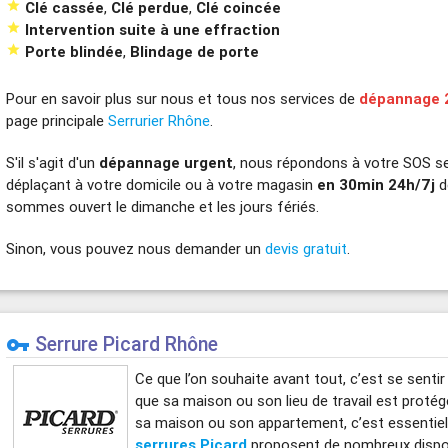

Clé cassée
,
Clé perdue
,
Clé coincée

Intervention suite à une effraction

Porte blindée
,
Blindage de porte
Pour en savoir plus sur nous et tous nos services de
dépannage 
page principale
Serrurier Rhône
.
S'il s'agit d'un
dépannage urgent
, nous répondons à votre SOS se
déplaçant à votre domicile ou à votre magasin
en 30min 24h/7j
d
sommes ouvert le dimanche et les jours fériés.
Sinon, vous pouvez nous demander un
devis gratuit
.
Serrure Picard Rhône
vpn_key
Ce que l’on souhaite avant tout, c’est se sentir
que sa maison ou son lieu de travail est proté
sa maison ou son appartement, c’est essentiel 
serrures Picard
proposent de nombreux dispos