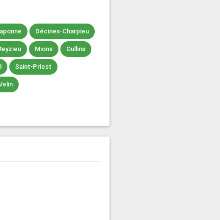
aponne
Décines-Charpieu
eyzieu
Mions
Oullins
l
Saint-Priest
Velin