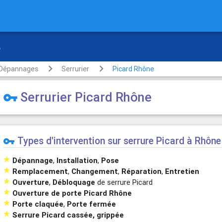
rte
Dépannages
Serrurier
Picard Rhône
Serrurier Picard Rhône
vpn_key
Types d'intervention sur serrure Picard à Rhône
vpn_key

Dépannage
,
Installation
,
Pose

Remplacement
,
Changement
,
Réparation
,
Entretien

Ouverture
,
Débloquage
de serrure Picard

Ouverture de porte Picard Rhône

Porte claquée
,
Porte fermée

Serrure Picard cassée, grippée