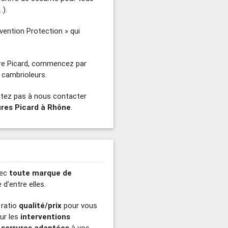
…).
vention Protection » qui
ure Picard, commencez par
s cambrioleurs.
sitez pas à nous contacter
ures Picard à Rhône
.
vec
toute marque de
d’entre elles.
 ratio
qualité/prix
pour vous
our les
interventions
 serrures adaptées
à vos