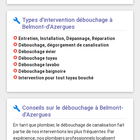
Types d'intervention débouchage à
build
Belmont-d'Azergues
stars
Entretien, Installation, Dépannage, Réparation
stars
Débouchage, dégorgement de canalisation
stars
Débouchage évier
stars
Débouchage tuyau
stars
Débouchage lavabo
stars
Débouchage baignoire
stars
Intervention pour tout tuyau bouché
Conseils sur le débouchage à Belmont-
build
d'Azergues
En tant que plombier, le débouchage de canalisation fait
partie de nos interventions les plus fréquentes. Par
expérience, nos plombiers professionnels localisent