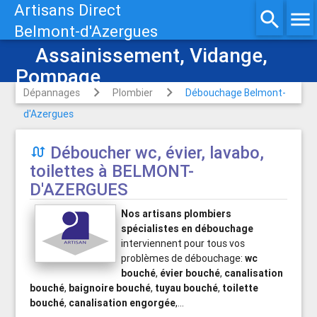
Artisans Direct
search
menu
Belmont-d'Azergues
Assainissement, Vidange,
Pompage
Dépannages
Plombier
Débouchage Belmont-
d'Azergues
Déboucher wc, évier, lavabo,

toilettes à BELMONT-
D'AZERGUES
Nos artisans plombiers
spécialistes en débouchage
interviennent pour tous vos
problèmes de débouchage:
wc
bouché
,
évier bouché
,
canalisation
bouché
,
baignoire bouché
,
tuyau bouché
,
toilette
bouché
,
canalisation engorgée
,...