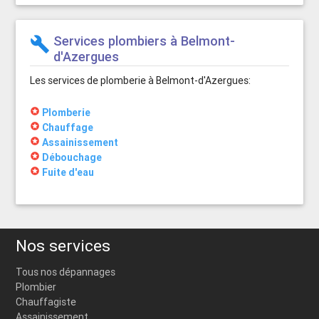
Services plombiers à Belmont-
build
d'Azergues
Les services de plomberie à Belmont-d'Azergues:
stars
Plomberie
stars
Chauffage
stars
Assainissement
stars
Débouchage
stars
Fuite d'eau
Nos services
Tous nos dépannages
Plombier
Chauffagiste
Assainissement