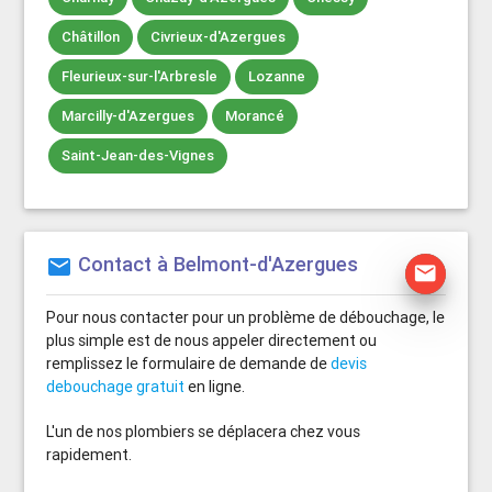
Châtillon
Civrieux-d'Azergues
Fleurieux-sur-l'Arbresle
Lozanne
Marcilly-d'Azergues
Morancé
Saint-Jean-des-Vignes
Contact à Belmont-d'Azergues
mail
mail
Pour nous contacter pour un problème de débouchage, le
plus simple est de nous appeler directement ou
remplissez le formulaire de demande de
devis
debouchage gratuit
en ligne.
L'un de nos plombiers se déplacera chez vous
rapidement.