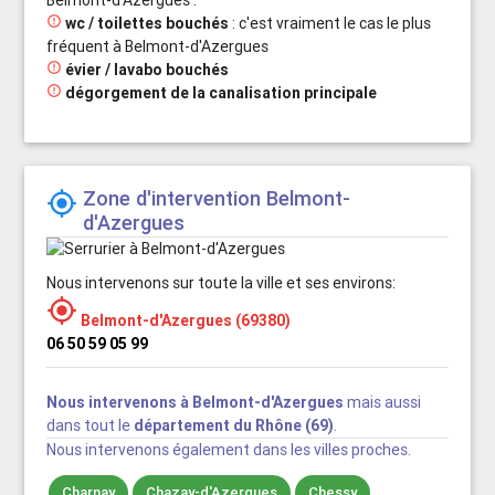
Belmont-d'Azergues :

wc / toilettes bouchés
: c'est vraiment le cas le plus
fréquent à Belmont-d'Azergues

évier / lavabo bouchés

dégorgement de la canalisation principale
Zone d'intervention Belmont-

d'Azergues
Nous intervenons sur toute la ville et ses environs:

Belmont-d'Azergues (69380)
06 50 59 05 99
Nous intervenons à Belmont-d'Azergues
mais aussi
dans tout le
département du Rhône (69)
.
Nous intervenons également dans les villes proches.
Charnay
Chazay-d'Azergues
Chessy