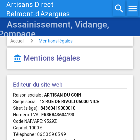
Artisans Direct
search
menu
Belmont-d'Azergues
Assainissement, Vidange,
Pompage
Accueil
Mentions légales
Mentions légales
account_balance
Editeur du site web
Raison sociale :
ARTISAN DU COIN
Siège social :
12 RUE DE RIVOLI 06000 NICE
Siret (siège) :
84360419000010
Numéro TVA :
FR35843604190
Code NAF/APE: 9529Z
Capital: 1000 €
Téléphone : 06 50 59 05 99