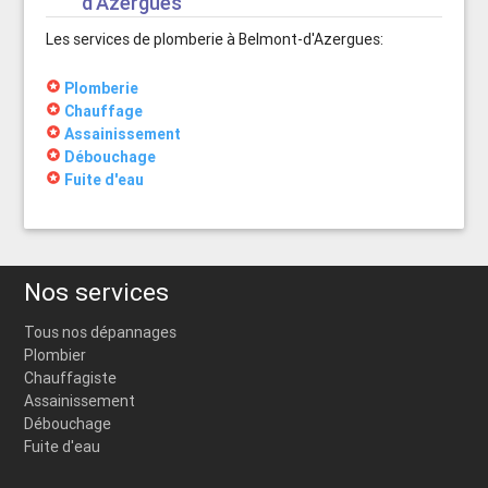
d'Azergues
Les services de plomberie à Belmont-d'Azergues:
stars
Plomberie
stars
Chauffage
stars
Assainissement
stars
Débouchage
stars
Fuite d'eau
Nos services
Tous nos dépannages
Plombier
Chauffagiste
Assainissement
Débouchage
Fuite d'eau