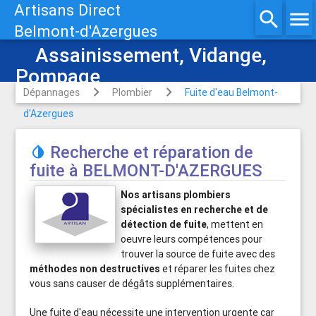
Artisans Direct
search
menu
Belmont-d'Azergues
Assainissement, Vidange,
Pompage
Dépannages
Plombier
Fuite d'eau Belmont-
d'Azergues
Recherche et réparation de

fuite à BELMONT-D'AZERGUES
Nos artisans plombiers
spécialistes en recherche et de
détection de fuite
, mettent en
oeuvre leurs compétences pour
trouver la source de fuite avec des
méthodes non destructives
et réparer les fuites chez
vous sans causer de dégâts supplémentaires.
Une fuite d'eau nécessite une intervention urgente car