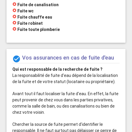
stars
Fuite de canalisation
stars
Fuite wc
stars
Fuite chauffe eau
stars
Fuite robinet
stars
Fuite toute plomberie
Vos assurances en cas de fuite d'eau

Qui est responsable de la recherche de fuite ?
La responsabilité de fuite d'eau dépend de la localisation
de la fuite et de votre statut (locataire ou propriétaire).
Avant tout il faut localiser la fuite d'eau. En effet, la fuite
peut provenir de chez vous dans les parties privatives,
comme la salle de bain, ou des canalisations ou bien de
chez votre voisin.
Chercher la source de fuite permet d'identifier le
responsable. Il ne faut surtout pas délaisser ce genre de