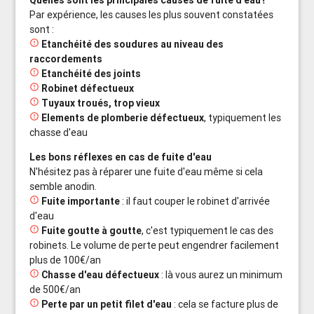
Quelles sont les principales causes de fuite d'eau?
Par expérience, les causes les plus souvent constatées
sont :

Etanchéité des soudures au niveau des
raccordements

Etanchéité des joints

Robinet défectueux

Tuyaux troués, trop vieux

Elements de plomberie défectueux
, typiquement les
chasse d'eau
Les bons réflexes en cas de fuite d'eau
N'hésitez pas à réparer une fuite d'eau même si cela
semble anodin.

Fuite importante
: il faut couper le robinet d'arrivée
d'eau

Fuite goutte à goutte
, c'est typiquement le cas des
robinets. Le volume de perte peut engendrer facilement
plus de 100€/an

Chasse d'eau défectueux
: là vous aurez un minimum
de 500€/an

Perte par un petit filet d'eau
: cela se facture plus de