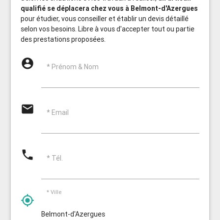
qualifié se déplacera chez vous à Belmont-d'Azergues
pour étudier, vous conseiller et établir un devis détaillé
selon vos besoins. Libre à vous d'accepter tout ou partie
des prestations proposées.
account_circle
* Prénom & Nom
email
* Email
phone
* Tél.
* Ville
my_location