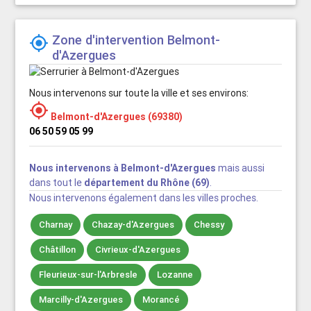
Zone d'intervention Belmont-

d'Azergues
Nous intervenons sur toute la ville et ses environs:

Belmont-d'Azergues (69380)
06 50 59 05 99
Nous intervenons à Belmont-d'Azergues
mais aussi
dans tout le
département du Rhône (69)
.
Nous intervenons également dans les villes proches.
Charnay
Chazay-d'Azergues
Chessy
Châtillon
Civrieux-d'Azergues
Fleurieux-sur-l'Arbresle
Lozanne
Marcilly-d'Azergues
Morancé