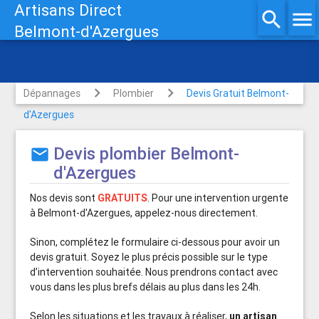
Artisans Direct
search
menu
Belmont-d'Azergues
Assainissement, Vidange,
Pompage
Dépannages
Plombier
Devis Gratuit Belmont-
d'Azergues
Devis plombier Belmont-
mail
d'Azergues
Nos devis sont
GRATUITS
. Pour une intervention urgente
à Belmont-d'Azergues, appelez-nous directement.
Sinon, complétez le formulaire ci-dessous pour avoir un
devis gratuit. Soyez le plus précis possible sur le type
d’intervention souhaitée. Nous prendrons contact avec
vous dans les plus brefs délais au plus dans les 24h.
Selon les situations et les travaux à réaliser,
un artisan